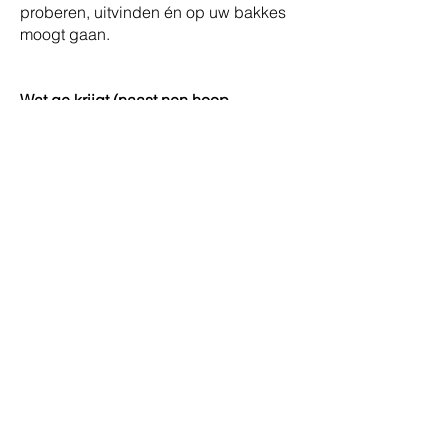
proberen, uitvinden én op uw bakkes
moogt gaan.
Wat ge krijgt (naast nen hoop
memorabele verhalen):
Een loon waar ge blij van wordt (en
waar ge nog pinten van kunt trakteren).
Maaltijdcheques, want recruiters leven
niet van complimenten alleen.
Laptop, gsm en alles wat ge nodig
hebt om mensen te vinden (én te
overtuigen).
Een wagen of mobiliteitsbudget —
whatever makes you roll.
Flexibele uren en plekken. Werkt ge
liever met koffie of met stilte? Gij kiest.
Opleidingen, coaching en véél
sparring. We willen dat ge beter wordt,